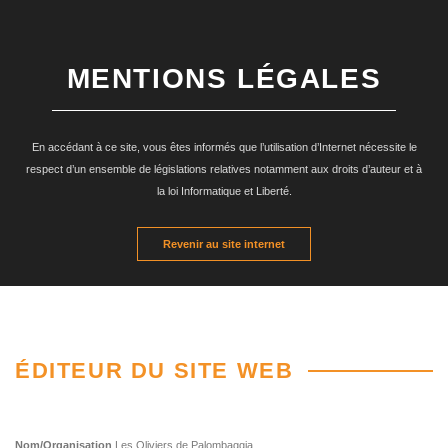
MENTIONS LÉGALES
En accédant à ce site, vous êtes informés que l’utilisation d’Internet nécessite le
respect d’un ensemble de législations relatives notamment aux droits d’auteur et à
la loi Informatique et Liberté.
Revenir au site internet
ÉDITEUR DU SITE WEB
Nom/Organisation
Les Oliviers de Palombaggia