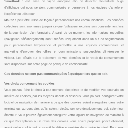
Smartlook :
est utilisé de façon anonyme afin de détecter d’éventuels bugs
d’affichage qui nous seraient communiqués et permettre à nos équipes d’améliorer
l’expérience utilisateur.
Mautic :
peut être utilisé de façon à personnaliser nos communications. Les données
collectées sont anonymes jusqu’à ce que l’utilisateur exprime son consentement lors
de la soumission d’un formulaire. A partir de ce moment, les informations recueillies
(navigation, téléchargement) sont utilisées uniquement dans un but de segmentation
pour personnaliser l’expérience et permettre à nos équipes commerciales et
marketing d’envoyer des offres et communications susceptibles d’intéresser le
visiteur. Les détails sur le traitement de vos données et le retrait du consentement
sont disponibles sur notre page de politique de confidentialité.
Ces données ne sont pas communiquées à quelque tiers que ce soit.
Vos choix concernant les cookies
Vous pouvez faire le choix à tout moment d’exprimer et de modifier vos souhaits en
matière de cookies, par les moyens décrits ci-dessous. Vous pouvez configurer votre
logiciel de navigation de manière à ce que des cookies soient enregistrés dans votre
terminal ou, au contraire, qu’ils soient rejetés, soit systématiquement, soit selon leur
émetteur. Vous pouvez également configurer votre logiciel de navigation de manière à
ce que l’acceptation ou le refus des cookies vous soient proposés ponctuellement,
avant qu’un cookie soit susceptible d’être enregistré dans votre terminal. Pour plus